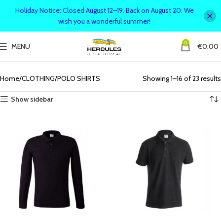
Holiday Notice: Closed August 12–19. Back on August 20. We
wish you a wonderful summer!
0
MENU
€
0,00
Classic polo shirts perfect for work, casual outings, or custom branding,
blending style with comfort.
Home
CLOTHING
POLO SHIRTS
Showing 1–16 of 23 results
Show sidebar