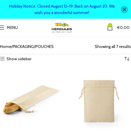
Holiday Notice: Closed August 12–19. Back on August 20. We
wish you a wonderful summer!
0
MENU
€
0,00
Versatile pouches for storage and organization! Perfect for gifts, travel, or
everyday use in stylish and durable designs.
Home
PACKAGING
POUCHES
Showing all 7 results
Show sidebar