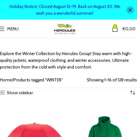
Holiday Notice: Closed August 12–19. Back on August 20. We
wish you a wonderful summer!
0
MENU
€
0,00
Explore the Winter Collection by Hercules Group! Stay warm with high-
quality jackets, waterproof clothing, and winter accessories. Ultimate
protection from the cold with style and comfort.
Home
Products tagged “WINTER”
Showing 1–16 of 128 results
Show sidebar