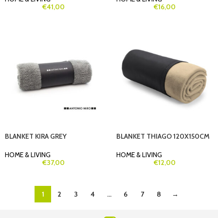
€
41,00
€
16,00
BLANKET KIRA GREY
BLANKET THIAGO 120X150CM
HOME & LIVING
HOME & LIVING
€
37,00
€
12,00
1
2
3
4
…
6
7
8
→