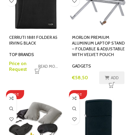
CERRUTI 1881 FOLDER A5
MORLON PREMIUM
IRVING BLACK
ALUMINUM LAPTOP STAND
– FOLDABLE & ADJUSTABLE
TOP BRANDS
WITH VELVET POUCH
Price on
GADGETS
READ MORE
Request
€
58,50
ADD
HOT
HOT