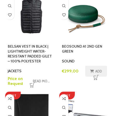
BELSAN VEST IN BLACK |
BEOSOUND A1 2ND GEN
LIGHTWEIGHT WATER-
GREEN
RESISTANT PADDED GILET
– 100% POLYESTER
SOUND
JACKETS
€
299,00
ADD
Price on
READ MORE
Request
HOT
HOT