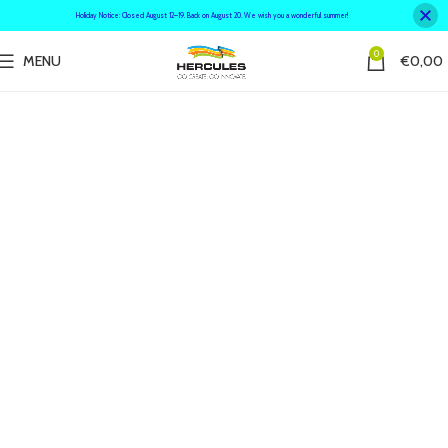
Holiday Notice: Closed August 12–19. Back on August 20. We wish you a wonderful summer!
0
MENU
€
0,00