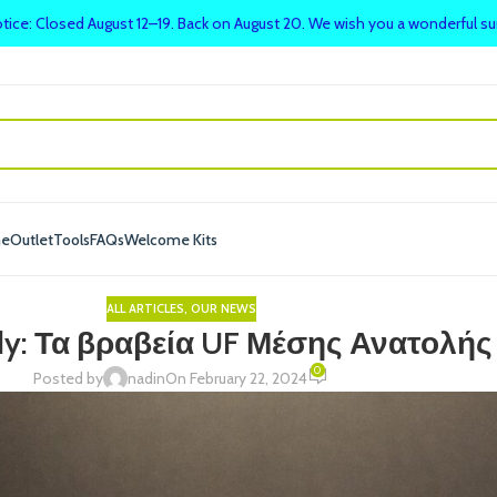
tice: Closed August 12–19. Back on August 20. We wish you a wonderful 
me
Outlet
Tools
FAQs
Welcome Kits
ALL ARTICLES
,
OUR NEWS
dy: Τα βραβεία UF Μέσης Ανατολής
0
Posted by
nadin
On February 22, 2024