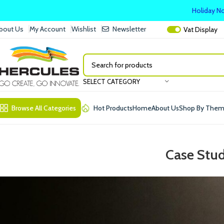
Holiday No
bout Us
My Account
Wishlist
Newsletter
Vat
Display
SELECT CATEGORY
Browse All Categories
Hot Products
Home
About Us
Shop By The
Case Stu