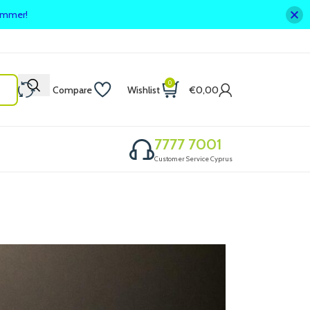
summer!
0
Compare
Wishlist
€
0,00
7777 7001
Customer Service Cyprus