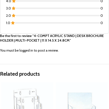
4.0
0
3.0
0
2.0
0
1.0
0
Be the first to review “4-COMPT ACRYLIC STAND | DESK BROCHURE
HOLDER | MULTI-POCKET | 11 X 14.5 X 24.8CM”
You must be
logged in
to post a review.
Related products