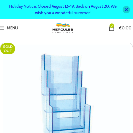
Holiday Notice: Closed August 12–19. Back on August 20. We
wish you a wonderful summer!
0
MENU
€
0,00
SOLD
OUT