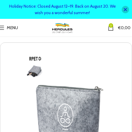
Holiday Notice: Closed August 12–19. Back on August 20. We
wish you a wonderful summer!
0
MENU
€
0,00