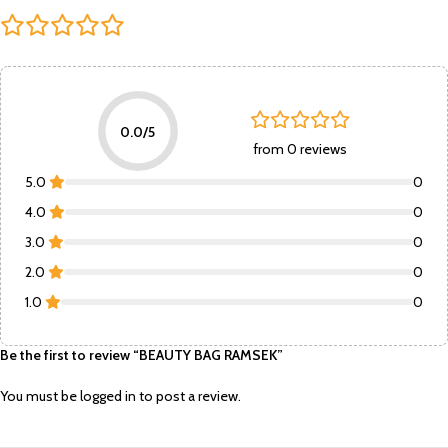
0.0/5
from 0 reviews
5.0
0
4.0
0
3.0
0
2.0
0
1.0
0
Be the first to review “BEAUTY BAG RAMSEK”
You must be
logged in
to post a review.