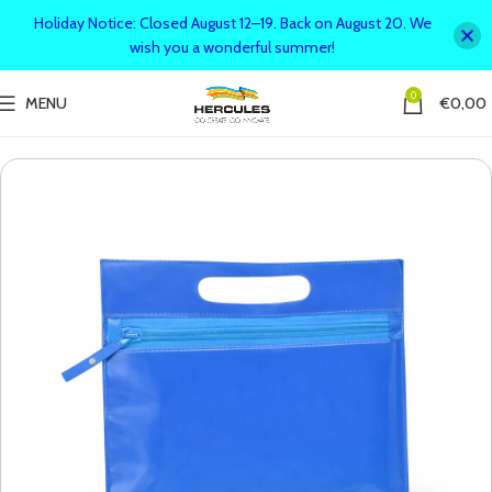
Holiday Notice: Closed August 12–19. Back on August 20. We
wish you a wonderful summer!
0
MENU
€
0,00