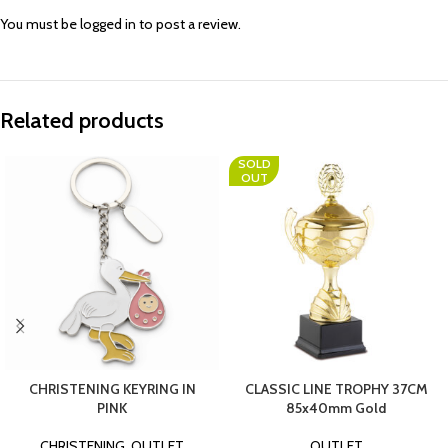
You must be
logged in
to post a review.
Related products
SOLD
OUT
CHRISTENING KEYRING IN
CLASSIC LINE TROPHY 37CM
PINK
85x40mm Gold
CHRISTENING
,
OUTLET
OUTLET