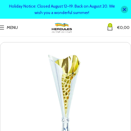
Holiday Notice: Closed August 12–19. Back on August 20. We
wish you a wonderful summer!
0
MENU
€
0,00