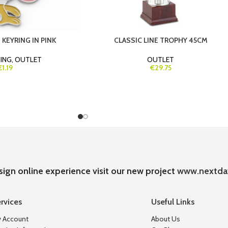
KEYRING IN PINK
CLASSIC LINE TROPHY 45CM
NING
,
OUTLET
OUTLET
€1.19
€29.75
sign online experience visit our new project
www.nextda
rvices
Useful Links
 Account
About Us