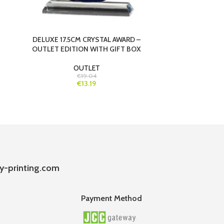
DELUXE 17.5CM CRYSTAL AWARD –
DELUXE 19.5C
OUTLET EDITION WITH GIFT BOX
AWARD – OUT
OUTLET
€19.04
€13.19
y-printing.com
Payment Method