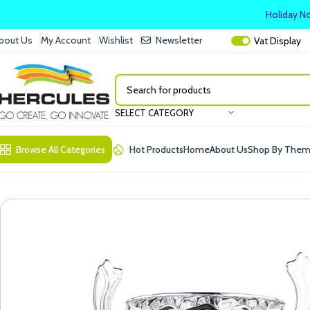
Holiday No
bout Us
My Account
Wishlist
Newsletter
Vat
Display
SELECT CATEGORY
Browse All Categories
Hot Products
Home
About Us
Shop By The