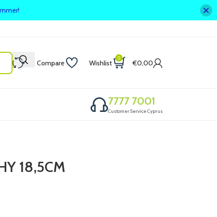
summer!
0
Compare
Wishlist
€
0,00
7777 7001
Customer Service Cyprus
HY 18,5CM