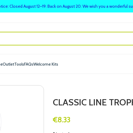
tice: Closed August 12–19. Back on August 20. We wish you a wonderful 
me
Outlet
Tools
FAQs
Welcome Kits
CLASSIC LINE TROP
€
8.33