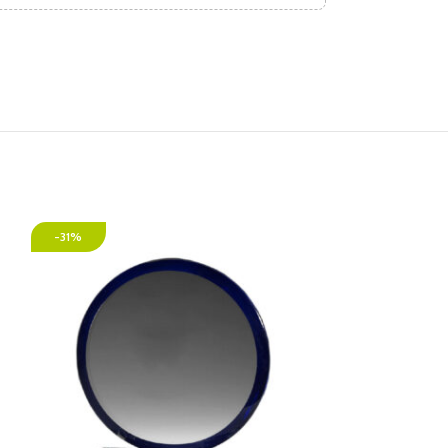
-31%
-36%