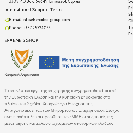
3309 P.O.Box. 56649, Limassol, Cyprus
Se
Pr
International Support Team
Sh
E-mail: info@hercules-group.com
Gi
Tr
Phone: +357 25724033
Pa
ENA EMEIS SHOP
Το επενδυτικό έργο της επιχείρησης συγχρηματοδοτείται από
την Ευρωπαϊκή Ένωση και την Κυπριακή Δημοκρατία στο
πλαίσιο του Σχεδίου Χορηγιών για Ενίσχυση της
Ανταγωνιστικότητας των Μικρομεσαίων Επιχειρήσεων. Στόχος
είναι η ανάπτυξη και προώθηση των ΜΜΕ στους τομείς της
μεταποίησης και άλλων στοχευμένων οικονομικών κλάδων.