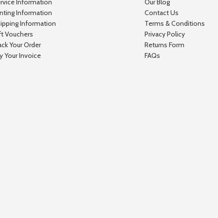
rvice Information
Our Blog
inting Information
Contact Us
ipping Information
Terms & Conditions
ft Vouchers
Privacy Policy
ack Your Order
Returns Form
y Your Invoice
FAQs