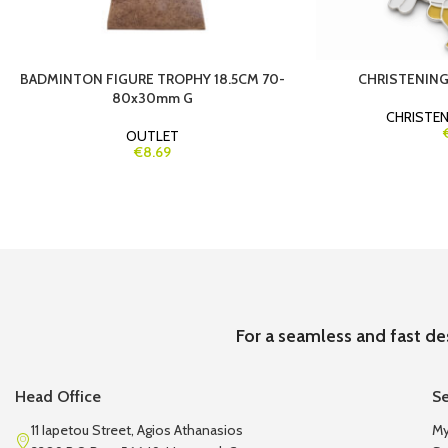
BADMINTON FIGURE TROPHY 18.5CM 70-
CHRISTENING 
80x30mm G
CHRISTE
OUTLET
€8.69
For a seamless and fast de
Head Office
Se
11 Iapetou Street, Agios Athanasios
My