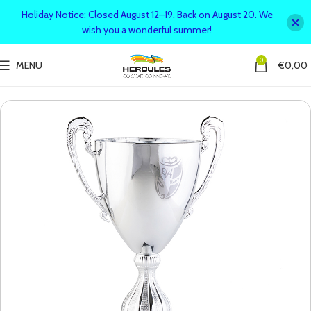
Holiday Notice: Closed August 12–19. Back on August 20. We
wish you a wonderful summer!
0
MENU
€
0,00