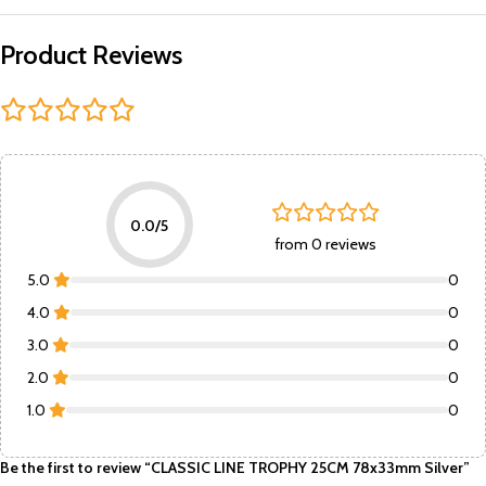
Product Reviews
0.0/5
from 0 reviews
5.0
0
4.0
0
3.0
0
2.0
0
1.0
0
Be the first to review “CLASSIC LINE TROPHY 25CM 78x33mm Silver”