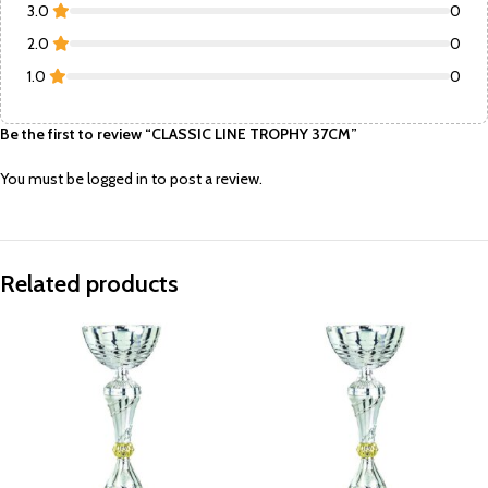
3.0
0
2.0
0
1.0
0
Be the first to review “CLASSIC LINE TROPHY 37CM”
You must be
logged in
to post a review.
Related products