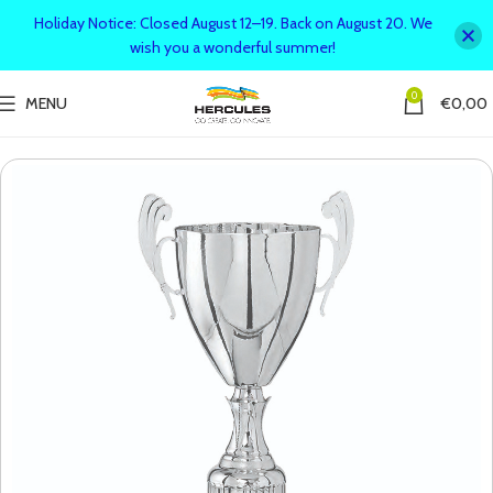
Holiday Notice: Closed August 12–19. Back on August 20. We
wish you a wonderful summer!
0
MENU
€
0,00