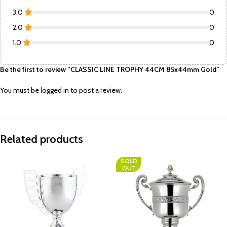
3.0
0
2.0
0
1.0
0
Be the first to review “CLASSIC LINE TROPHY 44CM 85x44mm Gold”
You must be
logged in
to post a review.
Related products
SOLD
OUT