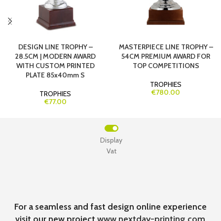
DESIGN LINE TROPHY –
MASTERPIECE LINE TROPHY –
28.5CM | MODERN AWARD
54CM PREMIUM AWARD FOR
WITH CUSTOM PRINTED
TOP COMPETITIONS
PLATE 85x40mm S
TROPHIES
€780.00
TROPHIES
€77.00
Display
Vat
For a seamless and fast design online experience
visit our new project
www.nextday-printing.com