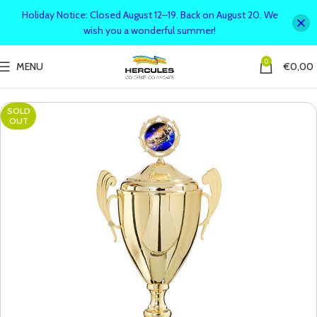
Holiday Notice: Closed August 12–19. Back on August 20. We
wish you a wonderful summer!
0
MENU
€
0,00
SOLD
OUT