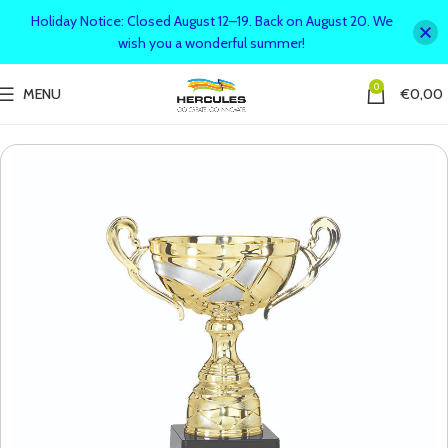
Holiday Notice: Closed August 12–19. Back on August 20. We
wish you a wonderful summer!
0
MENU
€
0,00