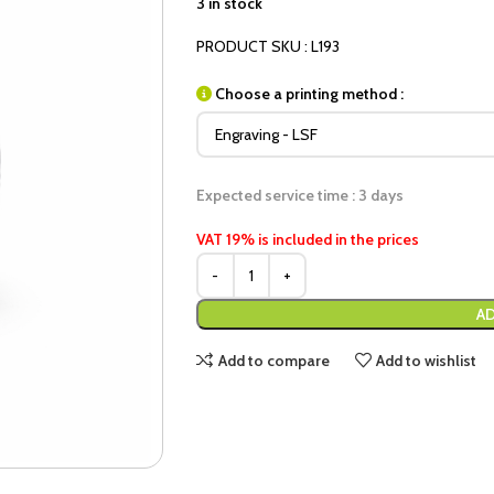
3 in stock
PRODUCT SKU : L193
Choose a printing method :
Expected service time : 3 days
VAT 19% is included in the prices
AD
Add to compare
Add to wishlist