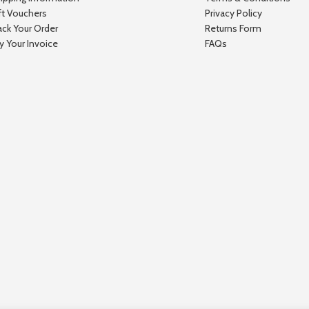
ft Vouchers
Privacy Policy
ack Your Order
Returns Form
y Your Invoice
FAQs