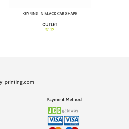
KEYRING IN BLACK CAR SHAPE
SAILING T
OUTLET
€1.19
y-printing.com
Payment Method