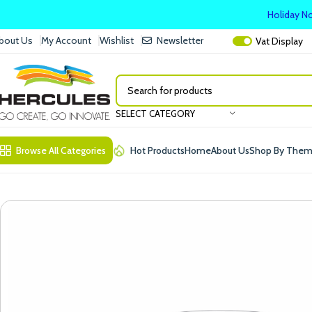
Holiday No
bout Us
My Account
Wishlist
Newsletter
Vat
Display
SELECT CATEGORY
Browse All Categories
Hot Products
Home
About Us
Shop By The