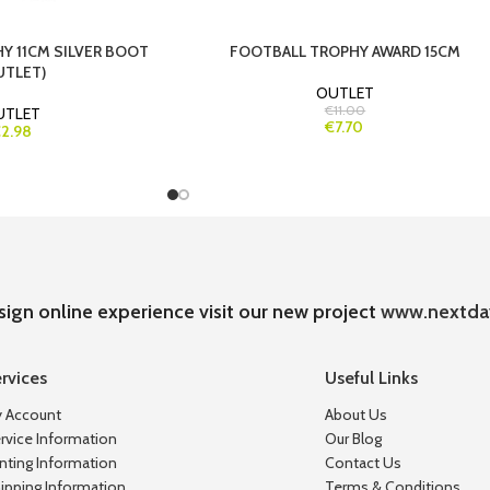
Y 11CM SILVER BOOT
FOOTBALL TROPHY AWARD 15CM
UTLET)
OUTLET
€11.00
UTLET
€7.70
2.98
sign online experience visit our new project
www.nextda
rvices
Useful Links
 Account
About Us
rvice Information
Our Blog
inting Information
Contact Us
ipping Information
Terms & Conditions