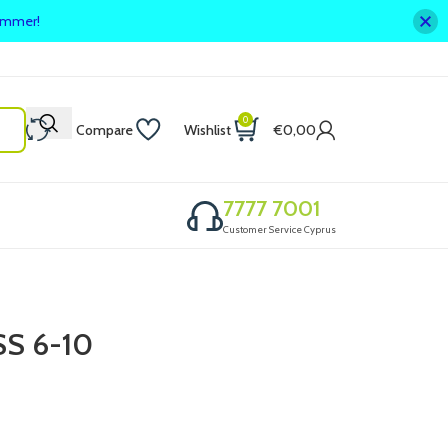
summer!
0
Compare
Wishlist
€
0,00
7777 7001
Customer Service Cyprus
S 6-10