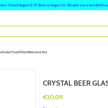
tice: Closed August 12–19. Back on August 20. We wish you a wonderful 
me
Outlet
Tools
FAQs
Welcome Kits
CRYSTAL BEER GLAS
€
20.09