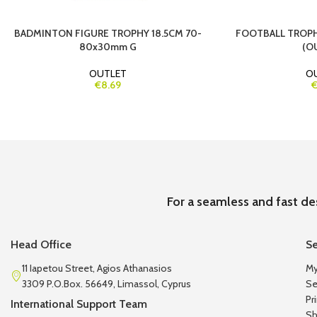
BADMINTON FIGURE TROPHY 18.5CM 70-
FOOTBALL TROPH
80x30mm G
(O
OUTLET
O
€8.69
€
For a seamless and fast de
Head Office
Se
11 Iapetou Street, Agios Athanasios
My
3309 P.O.Box. 56649, Limassol, Cyprus
Se
Pr
International Support Team
Sh