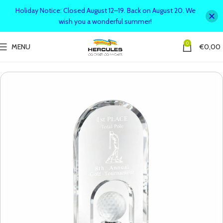
Holiday Notice: Closed August 12–19. Back on August 20. We
wish you a wonderful summer!
0
MENU
€
0,00