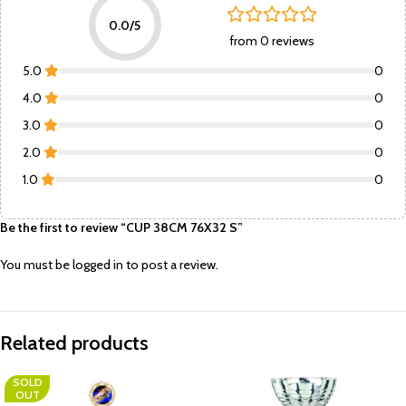
0.0/5
from 0 reviews
5.0
0
4.0
0
3.0
0
2.0
0
1.0
0
Be the first to review “CUP 38CM 76X32 S”
You must be
logged in
to post a review.
Related products
SOLD
OUT