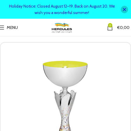
Holiday Notice: Closed August 12–19. Back on August 20. We
wish you a wonderful summer!
0
MENU
€
0,00