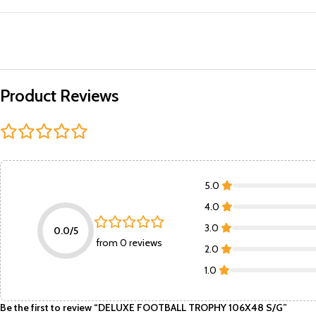
Product Reviews
5.0
4.0
3.0
0.0/5
from 0 reviews
2.0
1.0
Be the first to review “DELUXE FOOTBALL TROPHY 106X48 S/G”