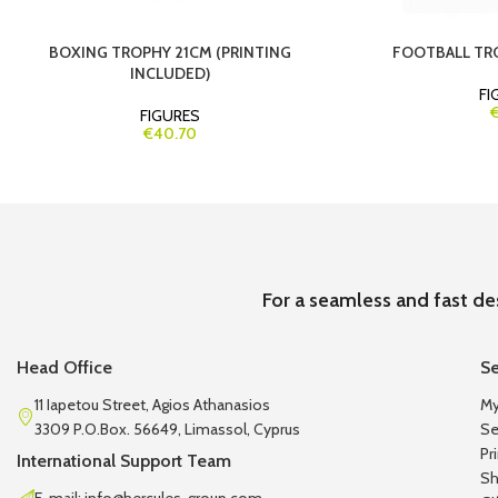
BOXING TROPHY 21CM (PRINTING
FOOTBALL TR
INCLUDED)
FI
€
FIGURES
€40.70
For a seamless and fast de
Head Office
Se
11 Iapetou Street, Agios Athanasios
My
3309 P.O.Box. 56649, Limassol, Cyprus
Se
Pr
International Support Team
Sh