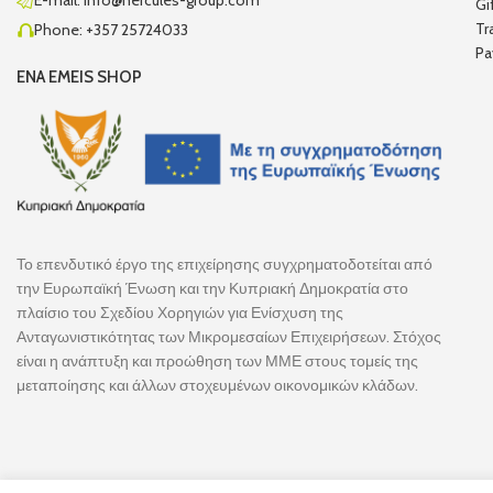
E-mail: info@hercules-group.com
Gi
Tr
Phone: +357 25724033
Pa
ENA EMEIS SHOP
Το επενδυτικό έργο της επιχείρησης συγχρηματοδοτείται από
την Ευρωπαϊκή Ένωση και την Κυπριακή Δημοκρατία στο
πλαίσιο του Σχεδίου Χορηγιών για Ενίσχυση της
Ανταγωνιστικότητας των Μικρομεσαίων Επιχειρήσεων. Στόχος
είναι η ανάπτυξη και προώθηση των ΜΜΕ στους τομείς της
μεταποίησης και άλλων στοχευμένων οικονομικών κλάδων.