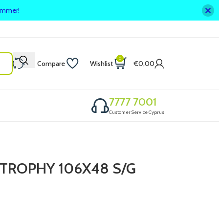
summer!
0
Compare
Wishlist
€
0,00
7777 7001
Customer Service Cyprus
TROPHY 106X48 S/G