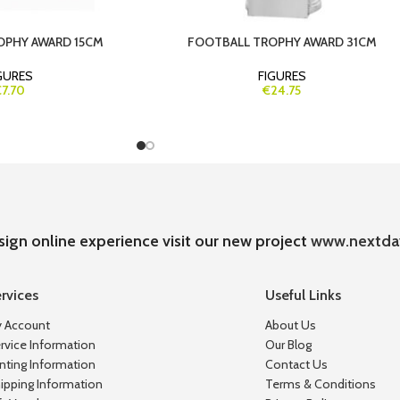
OPHY AWARD 15CM
FOOTBALL TROPHY AWARD 31CM
GURES
FIGURES
7.70
€24.75
sign online experience visit our new project
www.nextda
rvices
Useful Links
 Account
About Us
rvice Information
Our Blog
inting Information
Contact Us
ipping Information
Terms & Conditions