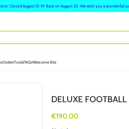
tice: Closed August 12–19. Back on August 20. We wish you a wonderful 
me
Outlet
Tools
FAQs
Welcome Kits
DELUXE FOOTBALL 
€
190.00