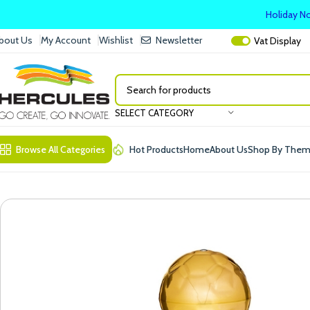
Holiday No
bout Us
My Account
Wishlist
Newsletter
Vat
Display
SELECT CATEGORY
Browse All Categories
Hot Products
Home
About Us
Shop By The