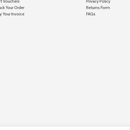
ft Vouchers
Privacy Policy
ack Your Order
Returns Form
y Your Invoice
FAQs