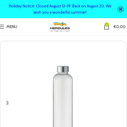
Holiday Notice: Closed August 12–19. Back on August 20. We
wish you a wonderful summer!
0
MENU
€
0,00