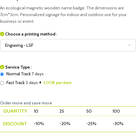
An ecological magnetic wooden name badge. The dimensions are
7cm*3cm. Personalized signage for indoor and outdoor use for your
business or event.
Choose a printing method :
Service Type :
Normal Track
7 days
+
Fast Track
3 days
3.00
€ per item
Order more and save more
QUANTITY
10
25
50
100
DISCOUNT
-10%
-20%
-25%
-30%