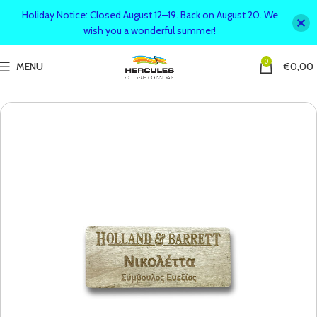
Holiday Notice: Closed August 12–19. Back on August 20. We
wish you a wonderful summer!
0
MENU
€
0,00