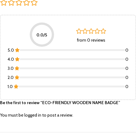
0.0/5
from 0 reviews
5.0
0
4.0
0
3.0
0
2.0
0
1.0
0
Be the first to review “ECO-FRIENDLY WOODEN NAME BADGE”
You must be
logged in
to post a review.