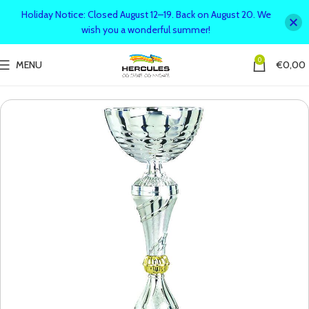
Holiday Notice: Closed August 12–19. Back on August 20. We
wish you a wonderful summer!
0
MENU
€
0,00