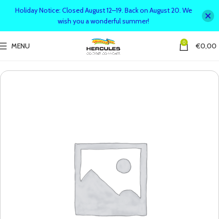
Holiday Notice: Closed August 12–19. Back on August 20. We
wish you a wonderful summer!
0
MENU
€
0,00