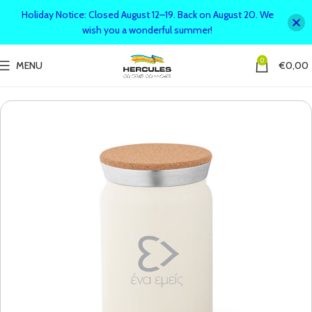
Holiday Notice: Closed August 12–19. Back on August 20. We
wish you a wonderful summer!
0
MENU
€
0,00