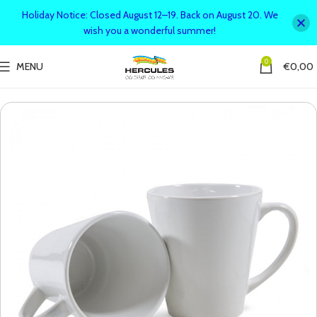
Holiday Notice: Closed August 12–19. Back on August 20. We
wish you a wonderful summer!
0
MENU
€
0,00