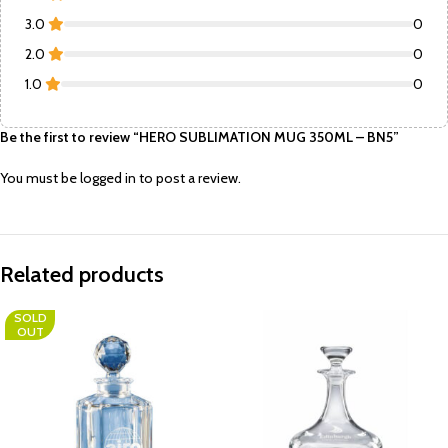
3.0
0
2.0
0
1.0
0
Be the first to review “HERO SUBLIMATION MUG 350ML – BN5”
You must be
logged in
to post a review.
Related products
SOLD
OUT