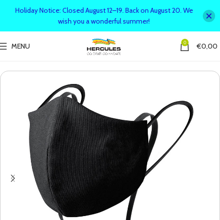
Holiday Notice: Closed August 12–19. Back on August 20. We
wish you a wonderful summer!
0
MENU
€
0,00