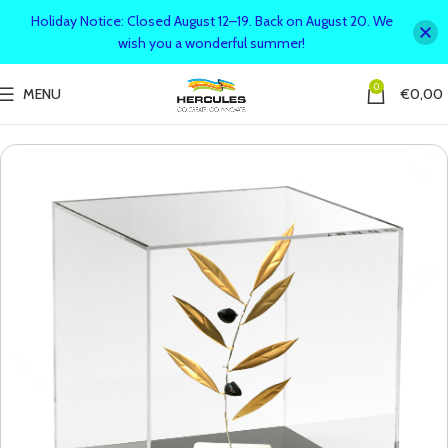
Holiday Notice: Closed August 12–19. Back on August 20. We
wish you a wonderful summer!
0
MENU
€
0,00