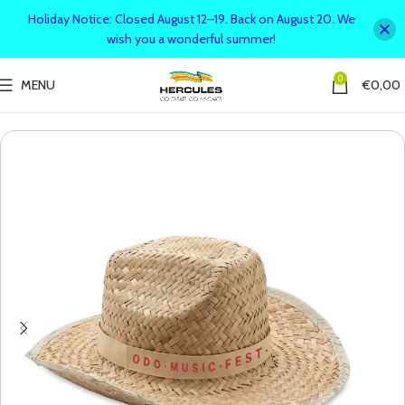
Holiday Notice: Closed August 12–19. Back on August 20. We
wish you a wonderful summer!
0
MENU
€
0,00