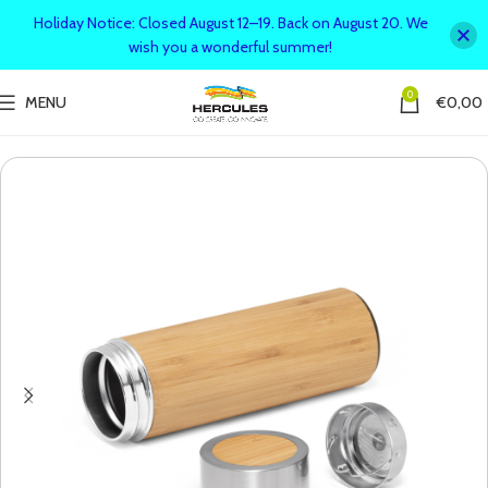
Holiday Notice: Closed August 12–19. Back on August 20. We
wish you a wonderful summer!
0
MENU
€
0,00