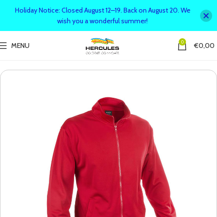
Holiday Notice: Closed August 12–19. Back on August 20. We
wish you a wonderful summer!
0
MENU
€
0,00