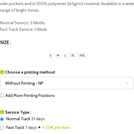
side pockets and in 100% polyester 265g/m2 material. Available in a wide
range of bright tones.
Normal Service: 3 Weeks
Fast Track Service: 1 Week
SIZE
S
M
L
XL
XXL
Choose a printing method :
Add More Printing Positions
Service Type :
Normal Track
21 days
+
Fast Track
7 days
4.50
€ per item