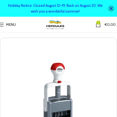
Holiday Notice: Closed August 12–19. Back on August 20. We
wish you a wonderful summer!
0
MENU
€
0,00