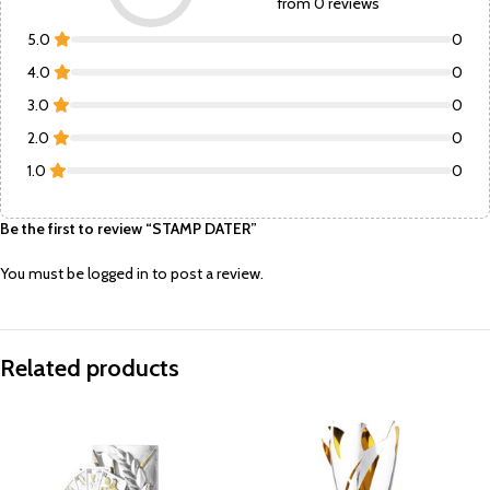
from 0 reviews
5.0
0
4.0
0
3.0
0
2.0
0
1.0
0
Be the first to review “STAMP DATER”
You must be
logged in
to post a review.
Related products