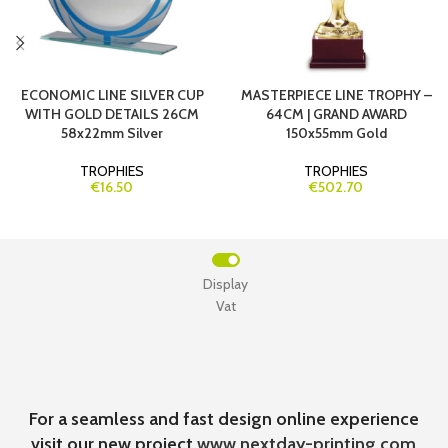
ECONOMIC LINE SILVER CUP
MASTERPIECE LINE TROPHY –
WITH GOLD DETAILS 26CM
64CM | GRAND AWARD
58x22mm Silver
150x55mm Gold
TROPHIES
TROPHIES
€16.50
€502.70
Display
Vat
For a seamless and fast design online experience
visit our new project
www.nextday-printing.com