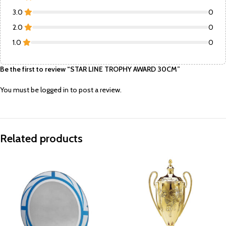
3.0
0
2.0
0
1.0
0
Be the first to review “STAR LINE TROPHY AWARD 30CM”
You must be
logged in
to post a review.
Related products