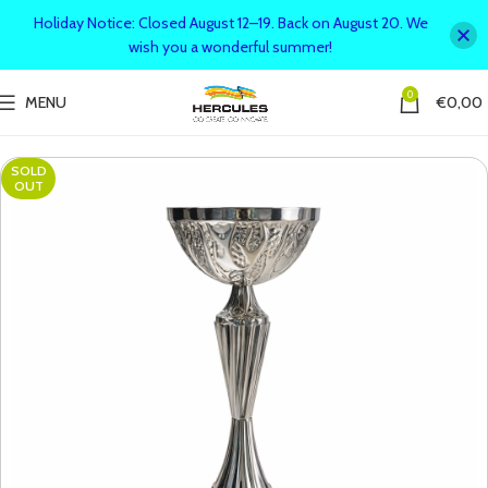
Holiday Notice: Closed August 12–19. Back on August 20. We
wish you a wonderful summer!
0
MENU
€
0,00
SOLD
OUT