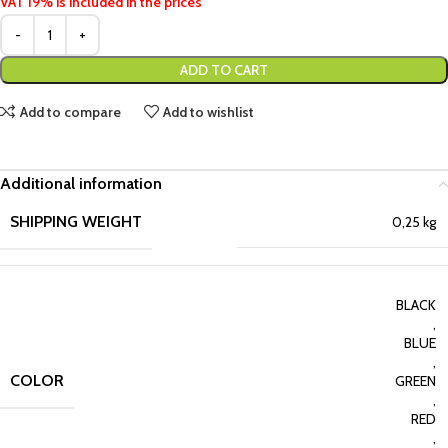
VAT 19% is included in the prices
ADD TO CART
Add to compare
Add to wishlist
Additional information
SHIPPING WEIGHT
0,25 kg
BLACK
,
BLUE
,
COLOR
GREEN
,
RED
,