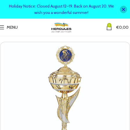
Holiday Notice: Closed August 12–19. Back on August 20. We
wish you a wonderful summer!
0
MENU
€
0,00