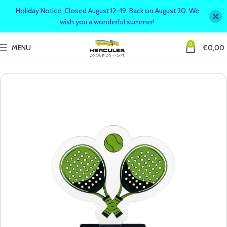
Holiday Notice: Closed August 12–19. Back on August 20. We
wish you a wonderful summer!
0
MENU
€
0,00