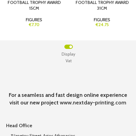
FOOTBALL TROPHY AWARD
FOOTBALL TROPHY AWARD
15CM
31CM
FIGURES
FIGURES
€7.70
€24.75
Display
Vat
For a seamless and fast design online experience
visit our new project
www.nextday-printing.com
Head Office
11 Iapetou Street, Agios Athanasios