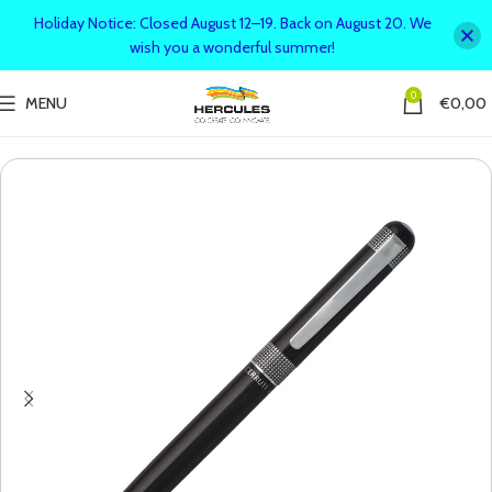
Holiday Notice: Closed August 12–19. Back on August 20. We
wish you a wonderful summer!
0
MENU
€
0,00