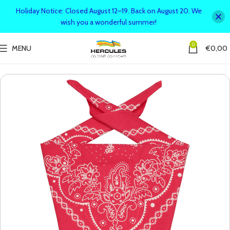
Holiday Notice: Closed August 12–19. Back on August 20. We
wish you a wonderful summer!
0
MENU
€
0,00