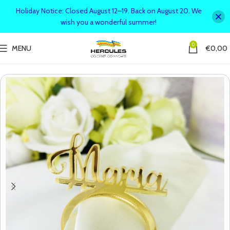
Holiday Notice: Closed August 12–19. Back on August 20. We
wish you a wonderful summer!
0
MENU
€
0,00