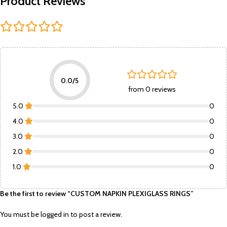
Product Reviews
0.0/5
from 0 reviews
5.0
0
4.0
0
3.0
0
2.0
0
1.0
0
Be the first to review “CUSTOM NAPKIN PLEXIGLASS RINGS”
You must be
logged in
to post a review.