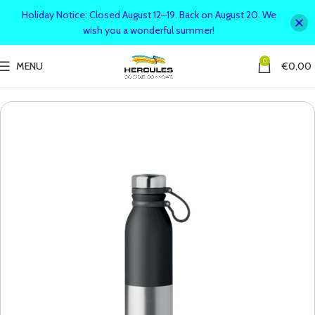
Holiday Notice: Closed August 12–19. Back on August 20. We
wish you a wonderful summer!
0
MENU
€
0,00