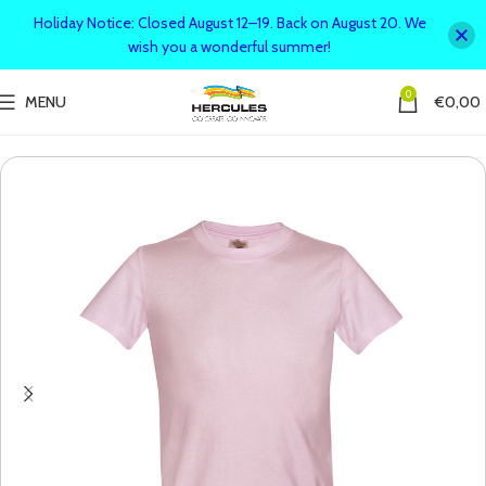
Holiday Notice: Closed August 12–19. Back on August 20. We
wish you a wonderful summer!
0
MENU
€
0,00