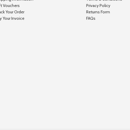
ft Vouchers
Privacy Policy
ack Your Order
Returns Form
y Your Invoice
FAQs