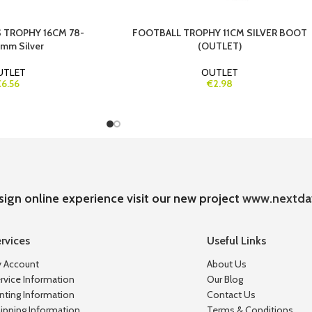
 TROPHY 16CM 78-
FOOTBALL TROPHY 11CM SILVER BOOT
mm Silver
(OUTLET)
UTLET
OUTLET
6.56
€2.98
sign online experience visit our new project
www.nextda
rvices
Useful Links
 Account
About Us
rvice Information
Our Blog
inting Information
Contact Us
ipping Information
Terms & Conditions