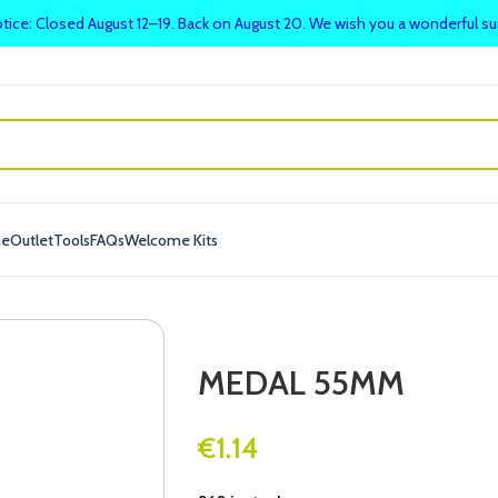
tice: Closed August 12–19. Back on August 20. We wish you a wonderful 
me
Outlet
Tools
FAQs
Welcome Kits
MEDAL 55MM
€
1.14