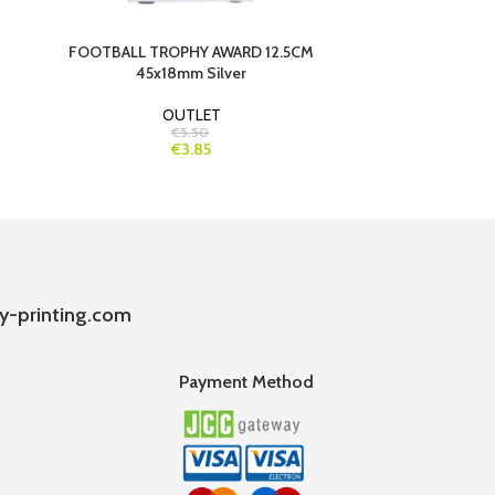
FOOTBALL TROPHY AWARD 12.5CM
HEAR
45x18mm Silver
OUTLET
€5.50
€3.85
y-printing.com
Payment Method