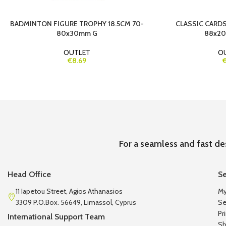
BADMINTON FIGURE TROPHY 18.5CM 70-
CLASSIC CARDS
80x30mm G
88x20
OUTLET
O
€8.69
€
For a seamless and fast de
Head Office
Se
11 Iapetou Street, Agios Athanasios
My
3309 P.O.Box. 56649, Limassol, Cyprus
Se
Pr
International Support Team
Sh