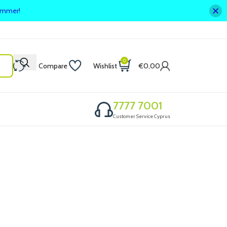
summer!
0
Compare
Wishlist
€
0,00
7777 7001
Customer Service Cyprus