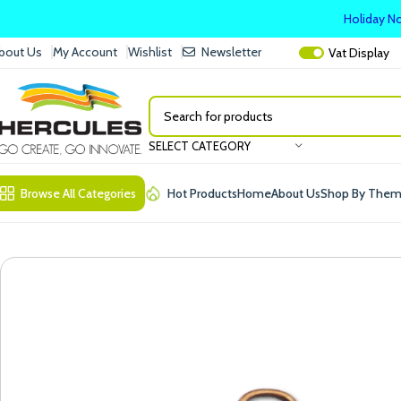
Holiday No
bout Us
My Account
Wishlist
Newsletter
Vat
Display
SELECT CATEGORY
Browse All Categories
Hot Products
Home
About Us
Shop By The