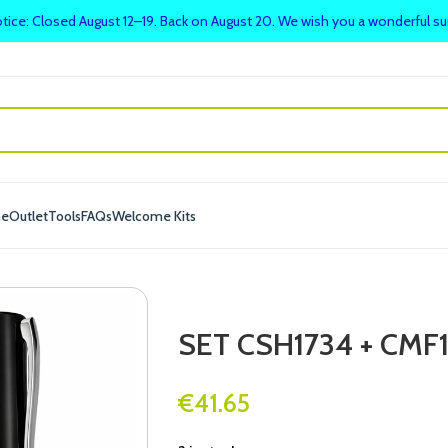
tice: Closed August 12–19. Back on August 20. We wish you a wonderful 
me
Outlet
Tools
FAQs
Welcome Kits
SET CSH1734 + CMF
€
41.65