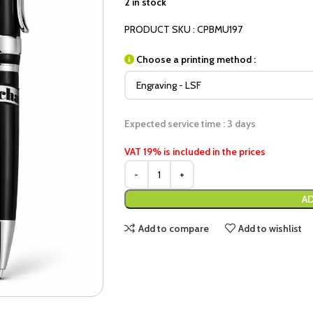
2 in stock
PRODUCT SKU : CPBMU197
Choose a printing method :
Expected service time : 3 days
VAT 19% is included in the prices
AD
Add to compare
Add to wishlist