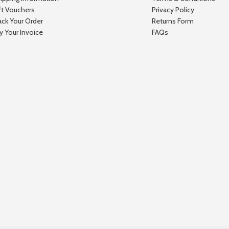
ft Vouchers
Privacy Policy
ack Your Order
Returns Form
y Your Invoice
FAQs