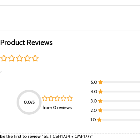
Product Reviews
5.0
4.0
3.0
0.0/5
from 0 reviews
2.0
1.0
Be the first to review “SET CSH1734 + CMF1777”