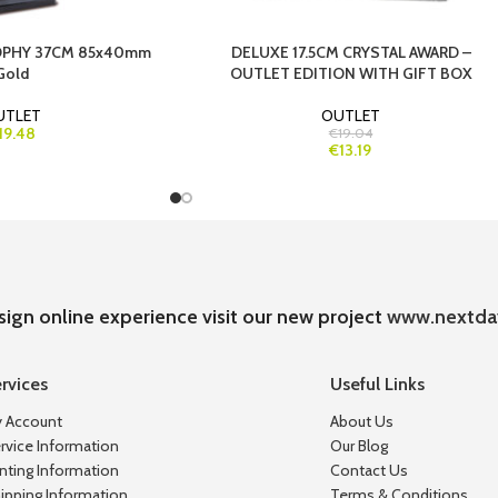
ROPHY 37CM 85x40mm
DELUXE 17.5CM CRYSTAL AWARD –
Gold
OUTLET EDITION WITH GIFT BOX
UTLET
OUTLET
19.48
€19.04
€13.19
sign online experience visit our new project
www.nextda
rvices
Useful Links
 Account
About Us
rvice Information
Our Blog
inting Information
Contact Us
ipping Information
Terms & Conditions