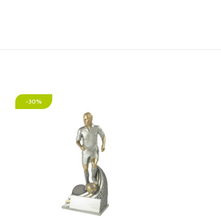
-30%
-29%