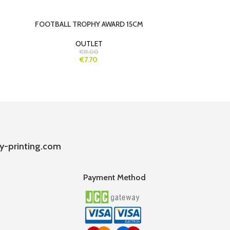
FOOTBALL TROPHY AWARD 15CM
LUXURY GI
OUTLET
€11.00
€7.70
y-printing.com
Payment Method