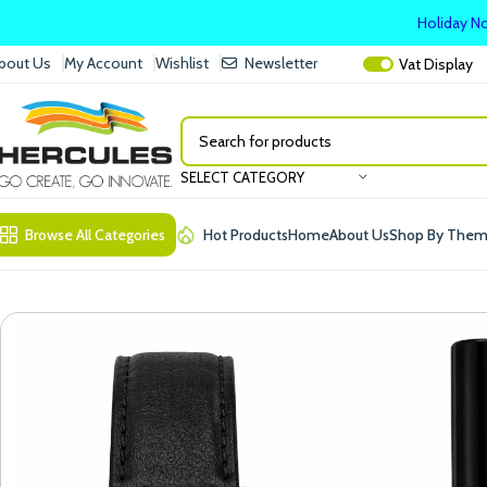
Holiday No
bout Us
My Account
Wishlist
Newsletter
Vat
Display
SELECT CATEGORY
Browse All Categories
Hot Products
Home
About Us
Shop By The