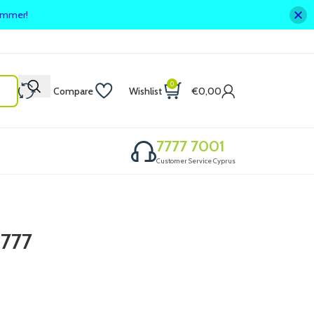
summer!
0
Compare
Wishlist
€
0,00
7777 7001
Customer Service Cyprus
1777