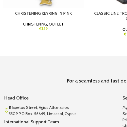
CHRISTENING KEYRING IN PINK
CLASSIC LINE T
CHRISTENING
,
OUTLET
€1.19
O
€
For a seamless and fast de
Head Office
Se
11 Iapetou Street, Agios Athanasios
My
3309 P.O.Box. 56649, Limassol, Cyprus
Se
Pr
International Support Team
Sh