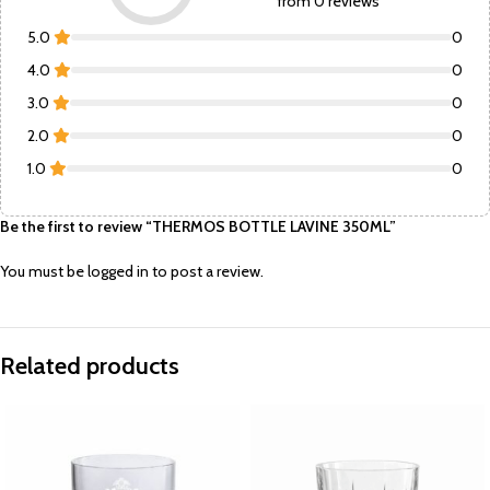
from 0 reviews
5.0
0
4.0
0
3.0
0
2.0
0
1.0
0
Be the first to review “THERMOS BOTTLE LAVINE 350ML”
You must be
logged in
to post a review.
Related products