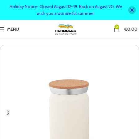
Holiday Notice: Closed August 12–19. Back on August 20. We
wish you a wonderful summer!
0
MENU
€
0,00