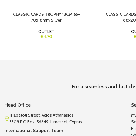
CLASSIC CARDS TROPHY 13CM 65-
CLASSIC CARDS
70x18mm Silver
88x20
OUTLET
O
€4.70
€
For a seamless and fast de
Head Office
Se
11 Iapetou Street, Agios Athanasios
My
3309 P.O.Box. 56649, Limassol, Cyprus
Se
Pr
International Support Team
Sh