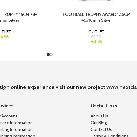
 TROPHY 16CM 78-
FOOTBALL TROPHY AWARD 12.5CM
mm Silver
45x18mm Silver
UTLET
OUTLET
6.56
€5.50
€3.85
sign online experience visit our new project
www.nextda
rvices
Useful Links
 Account
About Us
rvice Information
Our Blog
inting Information
Contact Us
ipping Information
Terms & Conditions