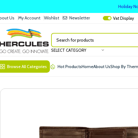
Holiday No
bout Us
My Account
Wishlist
Newsletter
Vat
Display
SELECT CATEGORY
Browse All Categories
Hot Products
Home
About Us
Shop By The