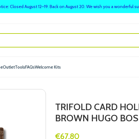
tice: Closed August 12–19. Back on August 20. We wish you a wonderful 
me
Outlet
Tools
FAQs
Welcome Kits
TRIFOLD CARD HO
BROWN HUGO BOS
€
67.80