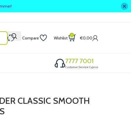
summer!
0
Compare
Wishlist
€
0,00
7777 7001
Customer Service Cyprus
LDER CLASSIC SMOOTH
S