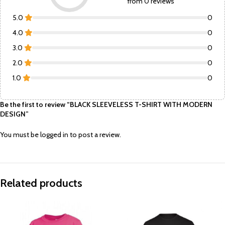
from 0 reviews
5.0
0
4.0
0
3.0
0
2.0
0
1.0
0
Be the first to review “BLACK SLEEVELESS T-SHIRT WITH MODERN
DESIGN”
You must be
logged in
to post a review.
Related products